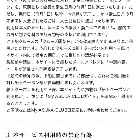
本サイトに登録のある会員に対し、誕生日特典として「船上クーポ
ン」を、原則として会員の誕生日月の前月1日に進呈いたします。た
だし、発行日（前月1日）以降に本登録が完了し、かつ誕生日月の月
末までに入会された場合は、入会日翌日に進呈いたします。
利用は本人のみとし、第三者への譲渡・換金はできません。船内で
の買い物や有料のお飲み物等の支払いに利用できます。
ご予約クルーズの「クルーズ開始日」が有効期限内である場合にご利
用いただけます。予約したクルーズに船上クーポンを利用する際は、
本サイト内にて指定の期日までに乗船前申請が必要です。
乗船前申請後、本サイトに登録したメールアドレスに「申請内容」
メールが配信され手続きは完了します。
下船時の精算の際、下船日前日までにお部屋付けされたご利用額に
対し船上クーポン額が自動的に差し引かれます。
船上クーポンを利用する際、本サイト内に掲載の「船上クーポンご
利用規定」、並びに「My ASUKA CLUBガイド」を確認の上利用す
ることとします。
ご不明な点はMy ASUKA CLUB事務局にお問い合わせください。
3.
本サービス利用時の禁止行為