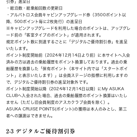
引券」進呈日
・総泊数・総乗船回数の更新日
・アルバトロス会員キャビンアップグレード券（3500ポイント以
降、500ポイント毎に2枚発行）の進呈日
※キャビンアップグレードを利用した場合のポイントは、アップグレ
ード前の「客室タイプのポイント」が適用されます。
規定ポイント数に到達するごとに「デジタルご優待割引券」を進呈
いたします。
ポイント制度開始前（2024年12月14日より前）に本サイトへ入会
済みの方は過去の乗船履歴をポイント換算しております。過去の乗
船履歴を換算した「保有ポイント（本サイト内では「スタートポイ
ント」と表示いたします）」は会員ステージの指標に利用しますの
で、デジタルご優待割引券の進呈対象外です。
ポイント制度開始以降（2024年12月14日以降）にMy ASUKA
CLUBへ入会された場合、過去の乗船履歴のポイント換算はいたし
ません（ただし旧会員制度のアスカクラブ会員を除く）。
ASUKA CRUISE POINTS(ポイント)の獲得は本人のみとし、第三
者への譲渡はできません。
2-3 デジタルご優待割引券