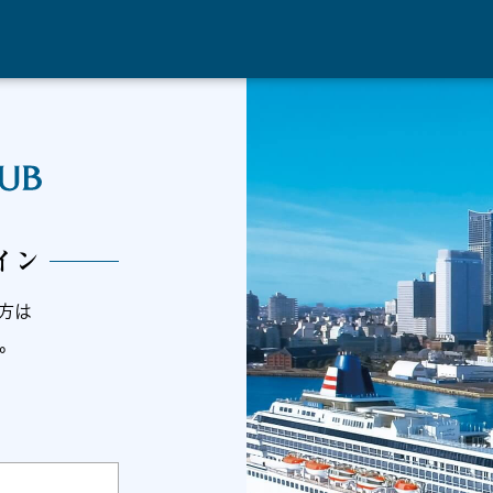
グイン
の方は
。